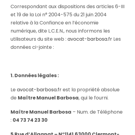
Correspondant aux dispositions des articles 6-III
et 19 de la Loi n° 2004-575 du 21 juin 2004
relative à la Confiance en l’économie
numérique, dite L.C.E.N., nous informons les
utilisateurs du site web :
avocat-barbosa.fr
Les
données ci-jointe :
1. Données légales :
Le
avocat-barbosa.fr
est la propriété absolue
de
Maître Manuel Barbosa
, qui le fourni.
Maître
Manuel Barbosa
– Num. de Téléphone
:
04 73 74 23 30
5 Rue d’Allagnat – N°1141
63000 Clermont-